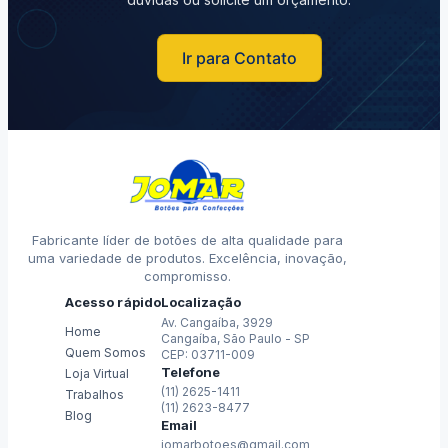
Ir para Contato
Fabricante líder de botões de alta qualidade para
uma variedade de produtos. Excelência, inovação,
compromisso.
Acesso rápido
Localização
Av. Cangaíba, 3929
Home
Cangaíba, São Paulo - SP
Quem Somos
CEP: 03711-009
Telefone
Loja Virtual
(11) 2625-1411
Trabalhos
(11) 2623-8477
Blog
Email
jomarbotoes@gmail.com