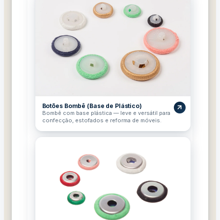
Botões Bombê (Base de Plástico)
Bombê com base plástica — leve e versátil para
confecção, estofados e reforma de móveis.